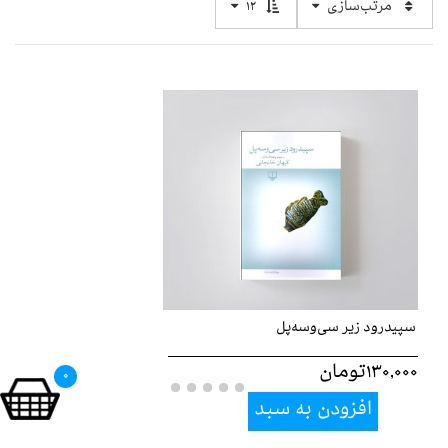
مرتب‌سازی
12
سپيدرود زير سي‌و‌سه‌پل
130,000تومان
0
افزودن به سبد