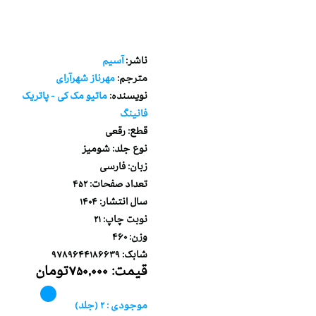
عزت نفس
ناشر:
آسيم
مترجم:
مهرناز شهرآراي
نويسنده:
ماتيو مك كي - پاتريك
فانينگ
قطع:
رقعي
نوع جلد:
شوميز
زبان:
فارسي
تعداد صفحات:
452
سال انتشار:
1404
نوبت چاپ:
21
وزن:
460
شابک:
9789644186639
قيمت:
750,000تومان
موجودي :
2 (جلد)